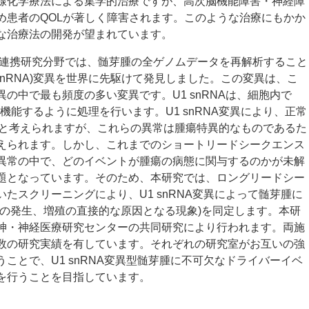
線化学療法による集学的治療ですが、高次脳機能障害・神経障
め患者のQOLが著しく障害されます。このような治療にもかか
な治療法の開発が望まれています。
瘍連携研究分野では、髄芽腫の全ゲノムデータを再解析すること
RNA(U1 snRNA)変異を世界に先駆けて発見しました。この変異は、こ
の中で最も頻度の多い変異です。U1 snRNAは、細胞内で
機能するように処理を行います。U1 snRNA変異により、正常
うと考えられますが、これらの異常は腫瘍特異的なものであるた
えられます。しかし、これまでのショートリードシークエンス
異常の中で、どのイベントが腫瘍の病態に関与するのかが未解
題となっています。そのため、本研究では、ロングリードシー
たスクリーニングにより、U1 snRNA変異によって髄芽腫に
んの発生、増殖の直接的な原因となる現象)を同定します。本研
神・神経医療研究センターの共同研究により行われます。両施
数の研究実績を有しています。それぞれの研究室がお互いの強
ことで、U1 snRNA変異型髄芽腫に不可欠なドライバーイベ
を行うことを目指しています。