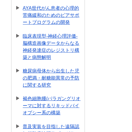
AYA世代がん患者の心理的
苦痛緩和のためのピアサポ
ートプログラムの開発
臨床表現型-神経心理評価-
脳構造画像データからなる
神経発達症のレジストリ構
築と病態解明
糖尿病母体から出生した児
の肥満・耐糖能異常の予防
に関する研究
褐色細胞腫/パラガングリオ
ーマに対するリキッドバイ
オプシー系の構築
普及実装を目指した遠隔認