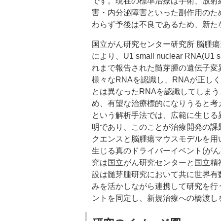
です。現在の標準治療は手術、放射
害・内分泌障害といった副作用のた
わらず予後は不良であるため、新た
国立がん研究センター研究所 脳腫
により、U1 small nuclear 
れまで報告された髄芽腫の遺伝子変異
様々なRNAを認識し、RNAが正しく
とは異なったRNAを認識してしま
め、有望な治療標的になりうると考
という解析手法では、広範に生じる
明であり、このことが治療開発の課
クエンスと脳腫瘍マウスモデルを用い
生じる真のドライバーイベント(が
究は国立がん研究センターと国立精
設は髄芽腫研究において共に世界有
みを活かしながら連携して研究を行う
ントを同定し、新規治療への橋渡し