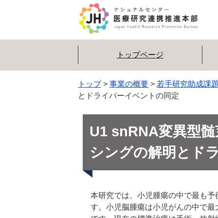
トップページ
トップ
>
事業の概要
>
若手研究助成課
とドライバーイベントの同定
U1 snRNA変異
シングの解明とド
本研究では、小児腫瘍の中で最も予
す。小児脳腫瘍は小児がんの中で最