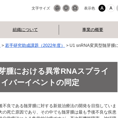
文字サイズ
表示色
組織について
事業の概要
題
>
若手研究助成課題（2022年度）
> U1 snRNA変異型髄
型髄芽腫における異常RNAスプライ
ライバーイベントの同定
後不良である髄芽腫に対する新規治療法の開発を目指していま
大の死亡原因であり、その中でも髄芽腫は最も予後不良な疾患