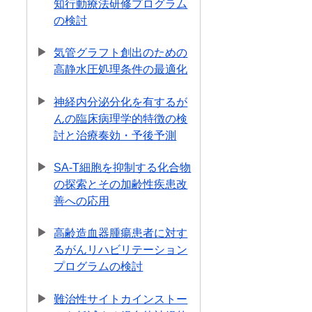
知行動療法研修プログラム
の検討
気管グラフト創出のための
高静水圧処理条件の最適化
神経内分泌分化を有するが
んの臨床病理学的特徴の検
討と治療奏効・予後予測
SA-T細胞を抑制する化合物
の探索とその加齢性疾患改
善への応用
高齢造血器腫瘍患者に対す
るがんリハビリテーション
プログラムの検討
難治性サイトカインストー