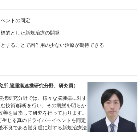
イベントの同定
を標的とした新規治療の開発
的とすることで副作用の少ない治療が期待できる
究所
脳腫瘍連携研究分野、研究員）
連携研究分野
では、様々な脳腫瘍に対す
読む技術)解析を行い、その病態を明らか
改善を目指して研究を行っております。
よって生じる真のドライバーイベントを同定
後不良である髄芽腫に対する新規治療法