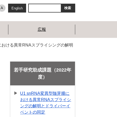
ト
English
内
検
索
広報
芽腫における異常RNAスプライシングの解明
若手研究助成課題（2022年
度）
U1 snRNA変異型髄芽腫に
おける異常RNAスプライシ
ングの解明とドライバーイ
ベントの同定