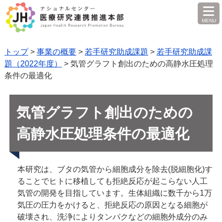
MENU
を
開
く
トップ
>
事業の概要
>
若手研究助成課題
>
若手研究助成課
題（2022年度）
> 気管グラフト創出のための高静水圧処理
条件の最適化
気管グラフト創出のための
高静水圧処理条件の最適化
本研究は、ブタの気管から細胞成分を除去(脱細胞化)す
ることでヒトに移植しても拒絶反応が起こらない人工
気管の開発を目指しています。生体組織に数千から1万
気圧の圧力をかけると、拒絶反応の原因となる細胞が
破壊され、洗浄によりタンパクなどの細胞外成分のみ