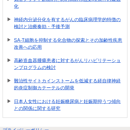
化
神経内分泌分化を有するがんの臨床病理学的特徴の
検討と治療奏効・予後予測
SA-T細胞を抑制する化合物の探索とその加齢性疾患
改善への応用
高齢造血器腫瘍患者に対するがんリハビリテーショ
ンプログラムの検討
難治性サイトカインストームを低減する経自律神経
的炎症制御カテーテルの開発
日本人女性における妊娠糖尿病と妊娠期抑うつ傾向
との関係に関する研究