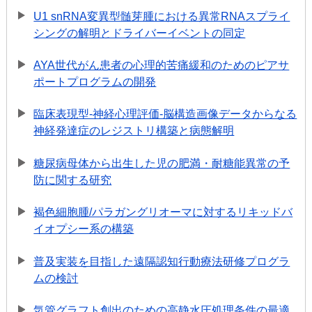
U1 snRNA変異型髄芽腫における異常RNAスプライ
シングの解明とドライバーイベントの同定
AYA世代がん患者の心理的苦痛緩和のためのピアサ
ポートプログラムの開発
臨床表現型-神経心理評価-脳構造画像データからなる
神経発達症のレジストリ構築と病態解明
糖尿病母体から出生した児の肥満・耐糖能異常の予
防に関する研究
褐色細胞腫/パラガングリオーマに対するリキッドバ
イオプシー系の構築
普及実装を目指した遠隔認知行動療法研修プログラ
ムの検討
気管グラフト創出のための高静水圧処理条件の最適