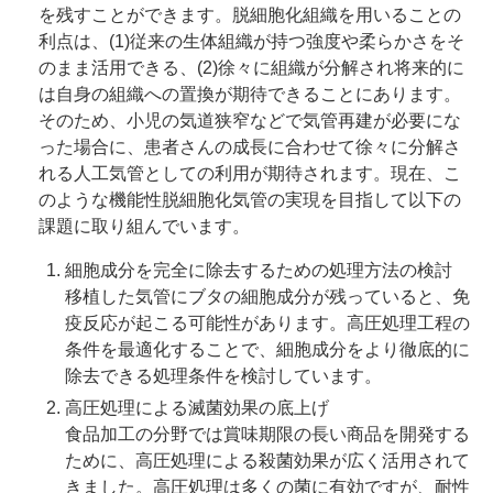
を残すことができます。脱細胞化組織を用いることの
利点は、(1)従来の生体組織が持つ強度や柔らかさをそ
のまま活用できる、(2)徐々に組織が分解され将来的に
は自身の組織への置換が期待できることにあります。
そのため、小児の気道狭窄などで気管再建が必要にな
った場合に、患者さんの成長に合わせて徐々に分解さ
れる人工気管としての利用が期待されます。現在、こ
のような機能性脱細胞化気管の実現を目指して以下の
課題に取り組んでいます。
細胞成分を完全に除去するための処理方法の検討
移植した気管にブタの細胞成分が残っていると、免
疫反応が起こる可能性があります。高圧処理工程の
条件を最適化することで、細胞成分をより徹底的に
除去できる処理条件を検討しています。
高圧処理による滅菌効果の底上げ
食品加工の分野では賞味期限の長い商品を開発する
ために、高圧処理による殺菌効果が広く活用されて
きました。高圧処理は多くの菌に有効ですが、耐性