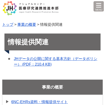
MENU
を
開
く
トップ
>
事業の概要
> 情報提供関連
情報提供関連
JHデータの公開に関する基本方針（データポリシ
ー） (PDF：210.4 KB)
事業の概要
6NC-EHRs資料・情報提供サイト