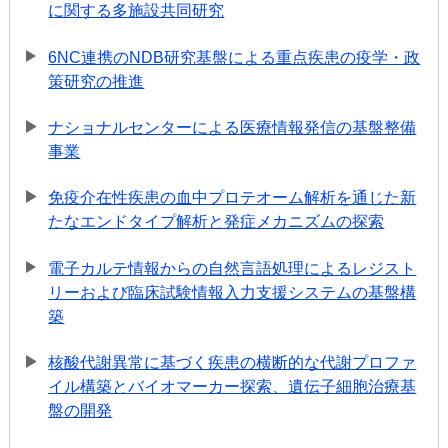
に関する多施設共同研究
6NC連携のNDB研究基盤による重点疾患の疫学・政
策研究の推進
ナショナルセンターによる医療情報発信の基盤整備
事業
免疫介在性疾患の血中プロテオーム解析を通じた新
たなエンドタイプ解析と発症メカニズムの探索
電子カルテ情報からの自然言語処理によるレジスト
リーおよび臨床試験情報入力支援システムの基盤構
築
核酸代謝異常に基づく疾患の横断的な代謝プロファ
イル構築とバイオマーカー探索、遺伝子細胞治療基
盤の開発