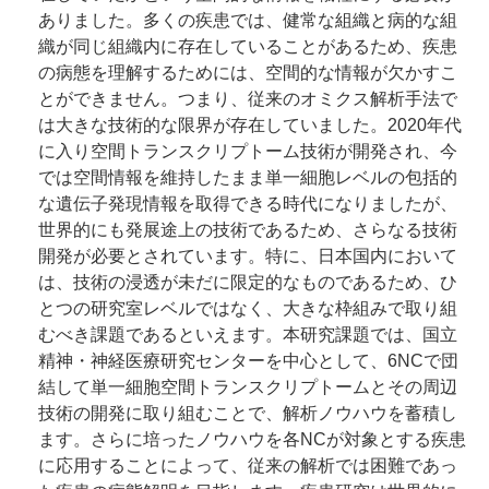
ありました。多くの疾患では、健常な組織と病的な組
織が同じ組織内に存在していることがあるため、疾患
の病態を理解するためには、空間的な情報が欠かすこ
とができません。つまり、従来のオミクス解析手法で
は大きな技術的な限界が存在していました。2020年代
に入り空間トランスクリプトーム技術が開発され、今
では空間情報を維持したまま単一細胞レベルの包括的
な遺伝子発現情報を取得できる時代になりましたが、
世界的にも発展途上の技術であるため、さらなる技術
開発が必要とされています。特に、日本国内において
は、技術の浸透が未だに限定的なものであるため、ひ
とつの研究室レベルではなく、大きな枠組みで取り組
むべき課題であるといえます。本研究課題では、国立
精神・神経医療研究センターを中心として、6NCで団
結して単一細胞空間トランスクリプトームとその周辺
技術の開発に取り組むことで、解析ノウハウを蓄積し
ます。さらに培ったノウハウを各NCが対象とする疾患
に応用することによって、従来の解析では困難であっ